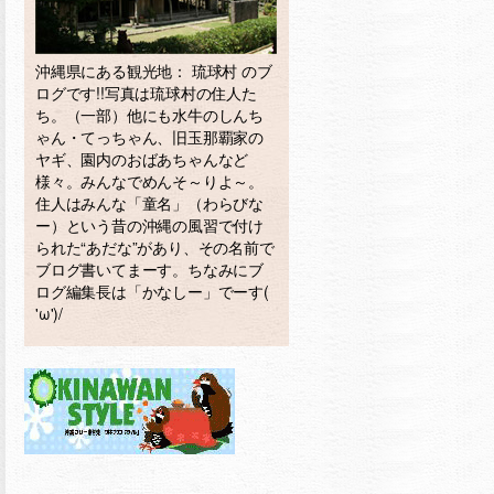
沖縄県にある観光地： 琉球村 のブ
ログです!!写真は琉球村の住人た
ち。（一部）他にも水牛のしんち
ゃん・てっちゃん、旧玉那覇家の
ヤギ、園内のおばあちゃんなど
様々。みんなでめんそ～りよ～。
住人はみんな「童名」（わらびな
ー）という昔の沖縄の風習で付け
られた“あだな”があり、その名前で
ブログ書いてまーす。ちなみにブ
ログ編集長は「かなしー」でーす(
'ω')/