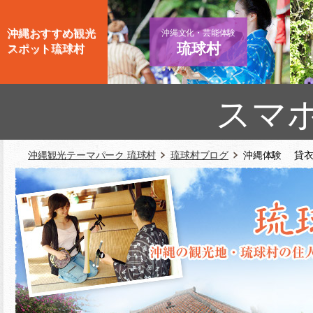
沖縄おすすめ観光
沖縄文化・芸能体験
琉球村
スポット琉球村
スマ
沖縄観光テーマパーク 琉球村
琉球村ブログ
沖縄体験 貸衣