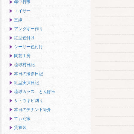
年中行事
エイサー
三線
アンダギー作り
紅型色付け
シーサー色付け
陶芸工房
琉球村日記
本日の撮影日記
紅型実演日記
琉球ガラス とんぼ玉
サトウキビ刈り
本日のテナント紹介
てぃだ家
貸衣装