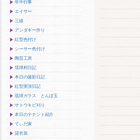
年中行事
エイサー
三線
アンダギー作り
紅型色付け
シーサー色付け
陶芸工房
琉球村日記
本日の撮影日記
紅型実演日記
琉球ガラス とんぼ玉
サトウキビ刈り
本日のテナント紹介
てぃだ家
貸衣装