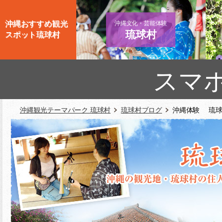
沖縄おすすめ観光
沖縄文化・芸能体験
琉球村
スポット琉球村
スマ
沖縄観光テーマパーク 琉球村
琉球村ブログ
沖縄体験 琉球