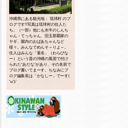
沖縄県にある観光地： 琉球村 のブ
ログです!!写真は琉球村の住人た
ち。（一部）他にも水牛のしんち
ゃん・てっちゃん、旧玉那覇家の
ヤギ、園内のおばあちゃんなど
様々。みんなでめんそ～りよ～。
住人はみんな「童名」（わらびな
ー）という昔の沖縄の風習で付け
られた“あだな”があり、その名前で
ブログ書いてまーす。ちなみにブ
ログ編集長は「かなしー」でーす(
'ω')/