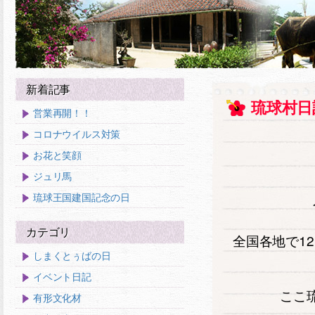
新着記事
琉球村日
営業再開！！
コロナウイルス対策
お花と笑顔
ジュリ馬
琉球王国建国記念の日
カテゴリ
全国各地で1
しまくとぅばの日
イベント日記
ここ
有形文化材