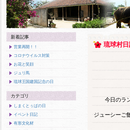
新着記事
琉球村日
営業再開！！
コロナウイルス対策
お花と笑顔
ジュリ馬
琉球王国建国記念の日
カテゴリ
今日のラ
しまくとぅばの日
ジューシーご
イベント日記
有形文化材