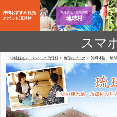
沖縄おすすめ観光
沖縄文化・芸能体験
琉球村
スポット琉球村
スマ
沖縄観光テーマパーク 琉球村
琉球村ブログ
沖縄体験 琉球