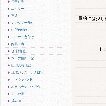
年中行事
エイサー
三線
量的には少し
アンダギー作り
紅型色付け
シーサー色付け
陶芸工房
ト
琉球村日記
本日の撮影日記
紅型実演日記
琉球ガラス とんぼ玉
サトウキビ刈り
本日のテナント紹介
てぃだ家
貸衣装