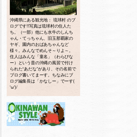
沖縄県にある観光地： 琉球村 のブ
ログです!!写真は琉球村の住人た
ち。（一部）他にも水牛のしんち
ゃん・てっちゃん、旧玉那覇家の
ヤギ、園内のおばあちゃんなど
様々。みんなでめんそ～りよ～。
住人はみんな「童名」（わらびな
ー）という昔の沖縄の風習で付け
られた“あだな”があり、その名前で
ブログ書いてまーす。ちなみにブ
ログ編集長は「かなしー」でーす(
'ω')/