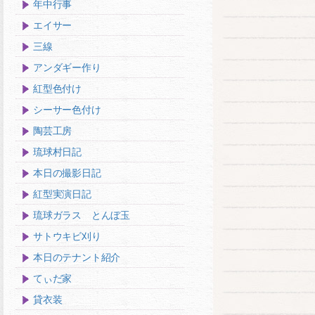
年中行事
エイサー
三線
アンダギー作り
紅型色付け
シーサー色付け
陶芸工房
琉球村日記
本日の撮影日記
紅型実演日記
琉球ガラス とんぼ玉
サトウキビ刈り
本日のテナント紹介
てぃだ家
貸衣装