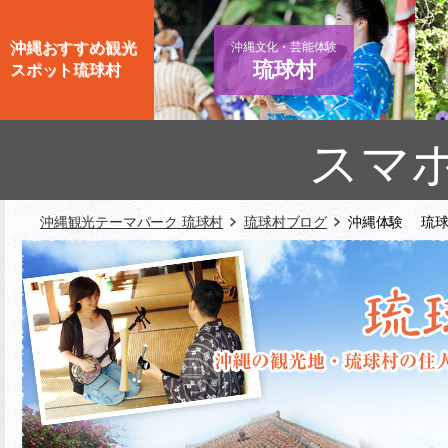
沖縄おすすめ観光
沖縄文化・芸能体験
琉球村
スポット琉球村
スマ
沖縄観光テーマパーク 琉球村
琉球村ブログ
沖縄体験 琉球