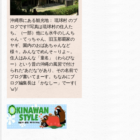
沖縄県にある観光地： 琉球村 のブ
ログです!!写真は琉球村の住人た
ち。（一部）他にも水牛のしんち
ゃん・てっちゃん、旧玉那覇家の
ヤギ、園内のおばあちゃんなど
様々。みんなでめんそ～りよ～。
住人はみんな「童名」（わらびな
ー）という昔の沖縄の風習で付け
られた“あだな”があり、その名前で
ブログ書いてまーす。ちなみにブ
ログ編集長は「かなしー」でーす(
'ω')/