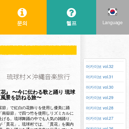
Language
문의
헬프
어카이브 vol.32
어카이브 vol.31
어카이브 vol.30
花』 〜今に伝わる歌と踊り 琉球
어카이브 vol.29
原風景を訪ねる旅〜
富節」で紅白の花飾りを使用し優美に踊
어카이브 vol.28
「南嶽節」で四つ竹を使用しリズミカルに
어카이브 vol.27
上げる。琉球舞踊の中でも人気の雑踊り、
が「貫花」。琉球村では、「貫花」を園内
어카이브 vol.26