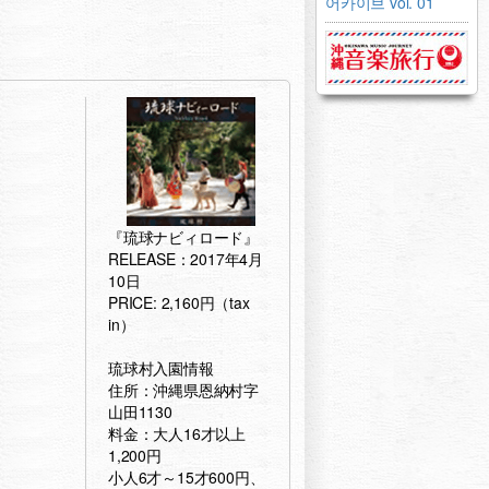
어카이브 vol. 01
『琉球ナビィロード』
RELEASE：2017年4月
10日
PRICE: 2,160円（tax
in）
琉球村入園情報
住所：沖縄県恩納村字
山田1130
料金：大人16才以上
1,200円
小人6才～15才600円、