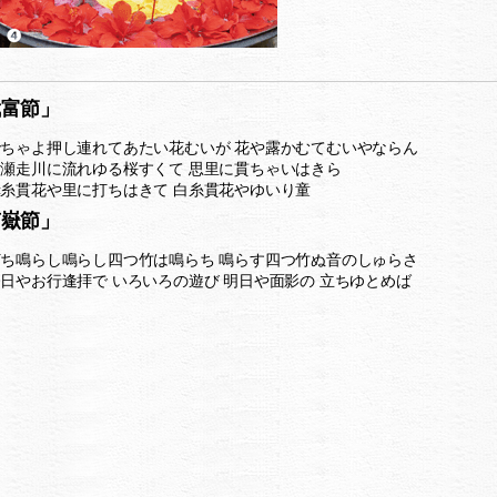
武富節」
でちゃよ押し連れてあたい花むいが 花や露かむてむいやならん
白瀬走川に流れゆる桜すくて 思里に貫ちゃいはきら
赤糸貫花や里に打ちはきて 白糸貫花やゆいり童
南嶽節」
打ち鳴らし鳴らし四つ竹は鳴らち 鳴らす四つ竹ぬ音のしゅらさ
今日やお行逢拝で いろいろの遊び 明日や面影の 立ちゆとめば