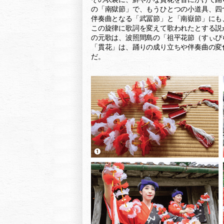
の「南獄節」で、もうひとつの小道具、四
伴奏曲となる「武冨節」と「南嶽節」にも
この旋律に歌詞を変えて歌われたとする説
の元歌は、波照間島の「祖平花節（すぃぴ
「貫花」は、踊りの成り立ちや伴奏曲の変
だ。