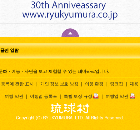
 플랜 일람
문화・예능・자연을 보고 체험할 수 있는 테마파크입니다.
 등록에 관한 표시
｜
개인 정보 보호 방침
｜
이용 환경
｜
링크집
｜
채용
여행 약관
｜
여행업 등록표
｜
특별 보장 규정
｜
여행업 약관
Copyright (C) RYUKYUMURA. LTD. All Rights Reserved.