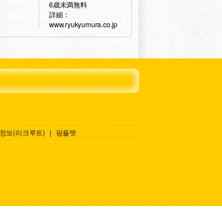
6歳未満無料
詳細：
www.ryukyumura.co.jp
 정보(리크루트)
｜
팜플렛