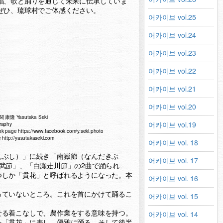
唱、歌と踊りを通じて未来に伝承していま
ぜひ、琉球村でご体感ください。
어카이브 vol.25
어카이브 vol.24
어카이브 vol.23
어카이브 vol.22
어카이브 vol.21
어카이브 vol.20
 関 康隆 Yasutaka Seki
어카이브 vol.19
raphy
k page https://www.facebook.com/y.seki.photo
 http://yasutakaseki.com
어카이브 vol. 18
んぶし）」に続き「南嶽節（なんだきぶ
어카이브 vol. 17
武節」、「白瀬走川節」の2曲で踊られ
つしか「貫花」と呼ばれるようになった。本
어카이브 vol. 16
っていないところ。これを首にかけて踊るこ
어카이브 vol. 15
せる着こなしで、農作業をする意味を持つ。
어카이브 vol. 14
を「貫花」に表し、優雅に踊る。そして後半