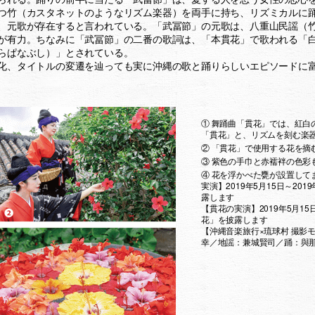
つ竹（カスタネットのようなリズム楽器）を両手に持ち、リズミカルに
、元歌が存在すると言われている。「武冨節」の元歌は、八重山民謡（
が有力。ちなみに「武冨節」の二番の歌詞は、「本貫花」で歌われる「
らぱなぶし）」とされている。
化、タイトルの変遷を辿っても実に沖縄の歌と踊りらしいエピソードに
① 舞踊曲「貫花」では、紅白
「貫花」と、リズムを刻む楽
② 「貫花」で使用する花を摘
③ 紫色の手巾と赤襦袢の色彩
④ 花を浮かべた甕が設置して
実演】2019年5月15日～2
露します
【貫花の実演】2019年5月1
花」を披露します
【沖縄音楽旅行×琉球村 撮影
幸／地謡：兼城賢司／踊：與