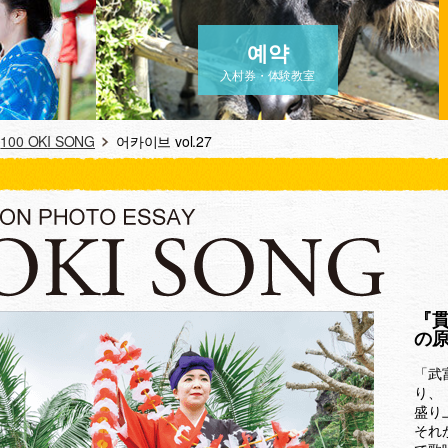
예약
入村券・体験教室
100 OKI SONG
어카이브 vol.27
『貫
の
「武
り、
盛り
それ