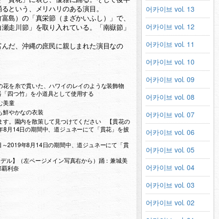
踊るという、メリハリのある演目。
어카이브 vol. 13
竹富島）の「真栄節（まざかいふし）」で、
어카이브 vol. 12
白瀬走川節」を取り入れている。「南嶽節」
어카이브 vol. 11
富んだ、沖縄の庶民に親しまれた演目なの
어카이브 vol. 10
어카이브 vol. 09
の花を糸で貫いた、ハワイのレイのような装飾物
器「四つ竹」を小道具として使用する
어카이브 vol. 08
む美童
も鮮やかなの衣装
어카이브 vol. 07
ます。園内を散策して見つけてください 【貫花の
019年8月14日の期間中、道ジュネーにて「貫花」を披
어카이브 vol. 06
5日～2019年8月14日の期間中、道ジュネーにて「貫
어카이브 vol. 05
モデル】（左ページメイン写真右から）踊：兼城美
어카이브 vol. 04
那覇利奈
어카이브 vol. 03
어카이브 vol. 02