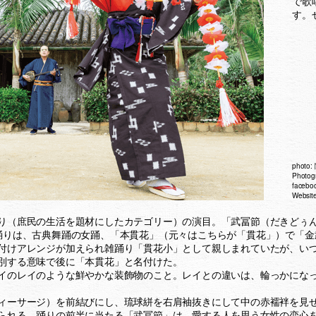
で歌
す。
photo:
Photog
faceboo
Website
り（庶民の生活を題材にしたカテゴリー）の演目。「武冨節（だきどぅ
踊りは、古典舞踊の女踊、「本貫花」（元々はこちらが「貫花」）で「金
付けアレンジが加えられ雑踊り「貫花小」として親しまれていたが、い
別する意味で後に「本貫花」と名付けた。
イのレイのような鮮やかな装飾物のこと。レイとの違いは、輪っかにな
ィーサージ）を前結びにし、琉球絣を右肩袖抜きにして中の赤襦袢を見
られる。踊りの前半に当たる「武冨節」は、愛する人を思う女性の恋心