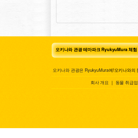
오키나와 관광 테마파크 RyukyuMura 체험
오키나와 관광은 RyukyuMura
에!오키나와의 
회사 개요
｜
동물 취급업