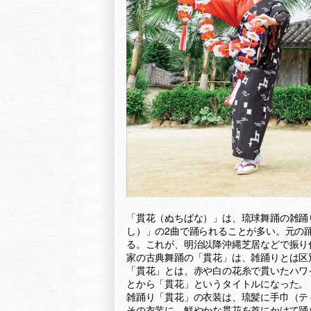
「貫花（ぬちばな）」は、琉球舞踊の雑踊
し）」の2曲で踊られることが多い。元の
る。これが、明治以降沖縄芝居などで振り
家の古典舞踊の「貫花」は、雑踊りとは区
「貫花」とは、赤や白の花糸で貫いたハワ
とから「貫花」というタイトルになった。
雑踊り「貫花」の衣装は、琉髪に手巾（テ
その衣装に、鮮やかな貫花を首にかけて踊